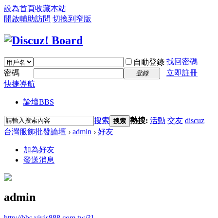
設為首頁
收藏本站
開啟輔助訪問
切換到窄版
找回密碼
自動登錄
密碼
立即註冊
登錄
快捷導航
論壇
BBS
搜索
熱搜:
活動
交友
discuz
搜索
台灣服飾批發論壇
›
admin
›
好友
加為好友
發送消息
admin
http://bbs.vivis888.com.tw/?1