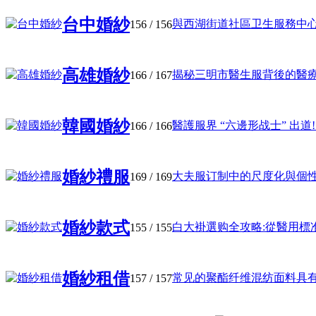
台中婚紗
與西湖街道社區卫生服務中心紧密
156
/ 156
高雄婚紗
揭秘三明市醫生服背後的醫療改革
166
/ 167
韓國婚紗
醫護服界 “六邊形战士” 出道! .
166
/ 166
婚紗禮服
大夫服订制中的尺度化與個性化均
169
/ 169
婚紗款式
白大褂選购全攻略:從醫用標准到
155
/ 155
婚紗租借
常见的聚酯纤维混纺面料具有抗皱
157
/ 157