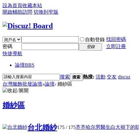
設為首頁
收藏本站
開啟輔助訪問
切換到窄版
找回密碼
自動登錄
密碼
立即註冊
登錄
快捷導航
論壇
BBS
搜索
熱搜:
活動
交友
discuz
搜索
台灣服飾批發論壇
»
論壇
›
婚紗區
婚紗區
台北婚紗
齐齐哈尔男醫生白大褂下的职業使
175
/ 175