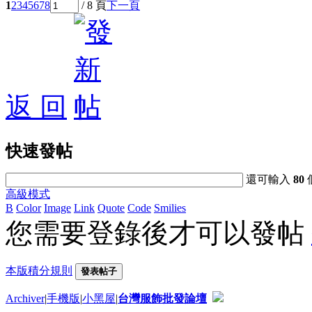
1
2
3
4
5
6
7
8
/ 8 頁
下一頁
返 回
快速發帖
還可輸入
80
高級模式
B
Color
Image
Link
Quote
Code
Smilies
您需要登錄後才可以發帖
本版積分規則
發表帖子
Archiver
|
手機版
|
小黑屋
|
台灣服飾批發論壇