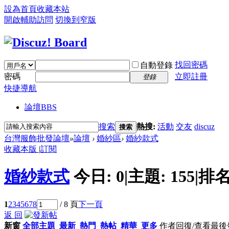
設為首頁
收藏本站
開啟輔助訪問
切換到窄版
找回密碼
自動登錄
密碼
立即註冊
登錄
快捷導航
論壇
BBS
搜索
熱搜:
活動
交友
discuz
搜索
台灣服飾批發論壇
»
論壇
›
婚紗區
›
婚紗款式
收藏本版
|
訂閱
婚紗款式
今日:
0
|
主題:
155
|
排名
1
2
3
4
5
6
7
8
/ 8 頁
下一頁
返 回
新窗
全部主題
最新
熱門
熱帖
精華
更多
作者
回復/查看
最後