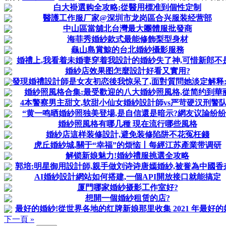
白大褂選购全攻略:從醫用標准到個性定制
醫護工作服厂家@深圳市龙岗區合兴服装经营部
中山區當舖北台灣最大團體服批發商
海菲秀婚紗款式最能修飾梨型身材
龜山島賞鯨的台北婚紗攝影服務
婚禮上,我看着未婚妻穿着我設計的婚紗失了神,可惜新郎不
婚紗店效果图怎麼設計好看又實用?
發現婚禮設計師是女友初恋後我惊呆了,面對質問她淡定解释
婚紗照風格合集:最受歡迎的八大婚紗照風格,從简约到華
4本警察男主甜文,软甜小仙女婚紗設計師vs严苛硬汉刑警
“黄一鸣晒婚紗照独美登場,是自信還是暗示?網友议論纷纷!
婚紗照風格有哪几種 現在流行哪些風格
婚紗店這样装修設計,避免装修陷阱不花冤枉錢
虎丘婚紗城,關于“幸福”的烦恼丨每經江苏產業带调研
解锁新娘魅力!婚紗禮服挑選全攻略
郭培:明星御用設計師,親手做刘诗诗唐嫣婚紗,被誉為中國香
AI婚紗設計網站如何搭建,一個API開放接口就能搞定
厦門哪家婚紗摄影工作室好?
想開一個婚紗租赁的店?
最好的婚紗!從世界各地的红牌新娘那里收集 2021 年最好的
下一頁 »