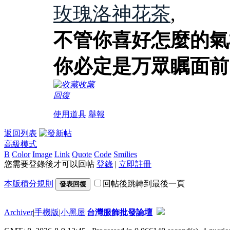
玫瑰洛神花茶
,
不管你喜好怎麼的氣
你必定是万眾瞩面前
收藏
回復
使用道具
舉報
返回列表
高級模式
B
Color
Image
Link
Quote
Code
Smilies
您需要登錄後才可以回帖
登錄
|
立即註冊
本版積分規則
回帖後跳轉到最後一頁
發表回復
Archiver
|
手機版
|
小黑屋
|
台灣服飾批發論壇