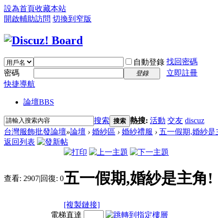
設為首頁
收藏本站
開啟輔助訪問
切換到窄版
找回密碼
自動登錄
密碼
立即註冊
登錄
快捷導航
論壇
BBS
搜索
熱搜:
活動
交友
discuz
搜索
台灣服飾批發論壇
»
論壇
›
婚紗區
›
婚紗禮服
›
五一假期,婚紗是
返回列表
五一假期,婚紗是主角!
查看:
2907
|
回復:
0
[複製鏈接]
電梯直達