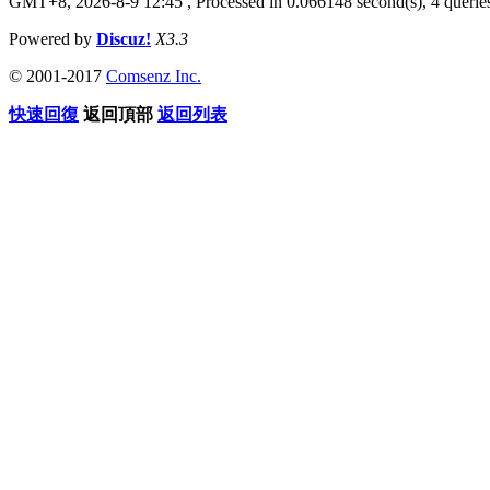
GMT+8, 2026-8-9 12:45
, Processed in 0.066148 second(s), 4 queries
Powered by
Discuz!
X3.3
© 2001-2017
Comsenz Inc.
快速回復
返回頂部
返回列表