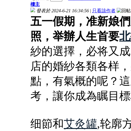
樓主
發表於 2024-6-21 16:34:56
|
只看該作者
五一假期，准新娘們
照，举辦人生首要
北
紗的選擇，必将又成
店的婚紗各類各样，
點，有氣概的呢？這
考，讓你成為瞩目標
细節和
艾灸罐
,轮廓