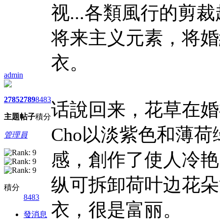
视...各類風行的
将来主义元素，将婚
衣。
admin
2785
2789
8483
话說回来，花草在婚禮
主題
帖子
積分
Cho以淡紫色和薄
管理員
感，創作了使人冷艳的作品
纵可拆卸荷叶边花朵
積分
8483
衣，很是富丽。
發消息