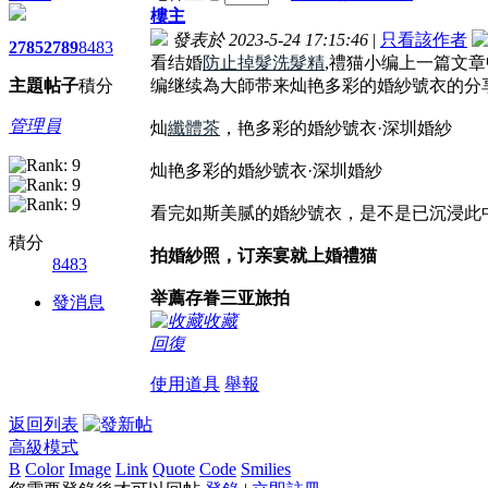
樓主
發表於 2023-5-24 17:15:46
|
只看該作者
2785
2789
8483
看结婚
防止掉髮洗髮精
,禮猫小编上一篇文
主題
帖子
積分
编继续為大師带来灿艳多彩的婚紗號衣的分
管理員
灿
纖體茶
，艳多彩的婚紗號衣·深圳婚紗
灿艳多彩的婚紗號衣·深圳婚紗
看完如斯美腻的婚紗號衣，是不是已沉浸此
積分
拍婚紗照，订亲宴就上
婚禮猫
8483
举薦存眷三亚旅拍
發消息
收藏
回復
使用道具
舉報
返回列表
高級模式
B
Color
Image
Link
Quote
Code
Smilies