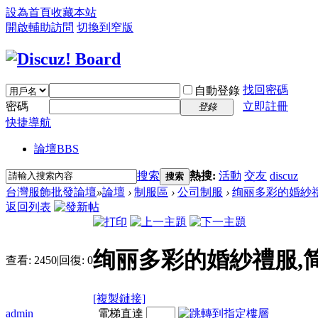
設為首頁
收藏本站
開啟輔助訪問
切換到窄版
找回密碼
自動登錄
密碼
立即註冊
登錄
快捷導航
論壇
BBS
搜索
熱搜:
活動
交友
discuz
搜索
台灣服飾批發論壇
»
論壇
›
制服區
›
公司制服
›
绚丽多彩的婚紗禮服
返回列表
绚丽多彩的婚紗禮服,
查看:
2450
|
回復:
0
[複製鏈接]
admin
電梯直達