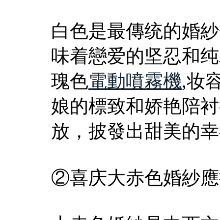
白色是最傳统的婚紗
味着戀爱的坚忍和纯
瑰色
電動噴霧機
,妆
娘的標致和娇艳陪衬
放，披發出甜美的幸
②喜庆大赤色婚紗應