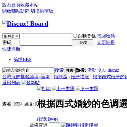
設為首頁
收藏本站
開啟輔助訪問
切換到窄版
找回密碼
自動登錄
密碼
立即註冊
登錄
快捷導航
論壇
BBS
搜索
熱搜:
活動
交友
discuz
搜索
台灣服飾批發論壇
»
論壇
›
婚紗區
›
婚紗禮服
›
根据西式婚紗的
返回列表
根据西式婚紗的色调
查看:
2324
|
回復:
0
[複製鏈接]
電梯直達