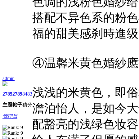
色调的浅粉色婚紗给
搭配不异色系的粉色
福的甜美感刹時進级
④温馨米黄色婚紗應
admin
浅浅的米黄色，即俗
2785
2789
8483
澹泊怡人，是如今大
主題
帖子
積分
管理員
配豁亮的浅绿色妆容