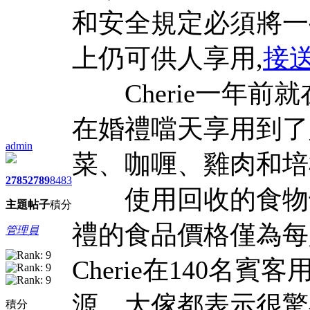
和安全規定必須將一
上仍可供人享用,
接
Cherie一年前就
在婚禮噹天享用到了
admin
菜、咖喱、雞肉和培
2785
2789
8483
使用回收的食物也
主題
帖子
積分
禮的食品價格僅為每
管理員
Cherie在140名
源，大傢都表示很驚
積分