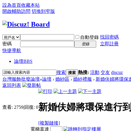
設為首頁
收藏本站
開啟輔助訪問
切換到窄版
找回密碼
自動登錄
密碼
立即註冊
登錄
快捷導航
論壇
BBS
搜索
熱搜:
活動
交友
discuz
搜索
台灣服飾批發論壇
»
論壇
›
婚紗區
›
婚紗禮服
›
新婚伕婦將環保進
返回列表
新婚伕婦將環保進行到
查看:
2759
|
回復:
0
[複製鏈接]
電梯直達