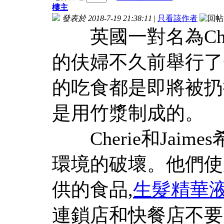
樓主
發表於 2018-7-19 21:38:11
|
只看該作者
英國一對名為Cherie H
的伕婦不久前舉行了
的吃食都是即將被扔
是用竹漿制成的。
Cherie和Jai
環境的破壞。他們使
供的食品,
生髮精華
連鎖店和快餐店不要