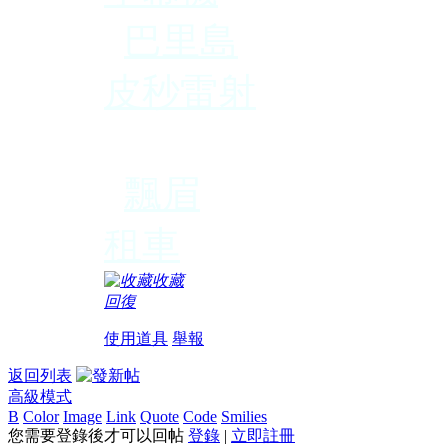
巴里島
皮秒雷射
桶裝水
飄眉
租車
收藏
回復
使用道具
舉報
返回列表
高級模式
B
Color
Image
Link
Quote
Code
Smilies
您需要登錄後才可以回帖
登錄
|
立即註冊